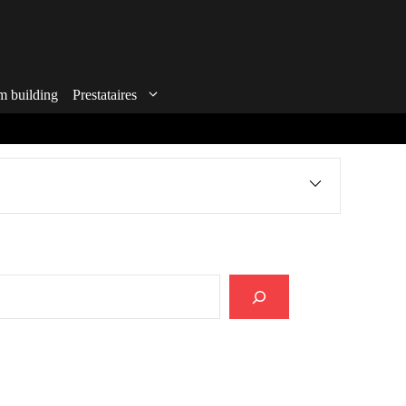
m building
Prestataires
echercher