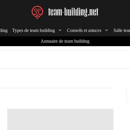
ding
Types de team building
Conseils et astuces
Salle tea
Annuaire de team building
R