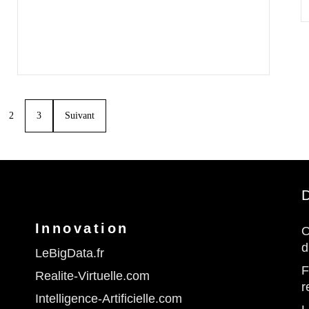
2
3
Suivant
D
Innovation
O
d
LeBigData.fr
F
Realite-Virtuelle.com
r
Intelligence-Artificielle.com