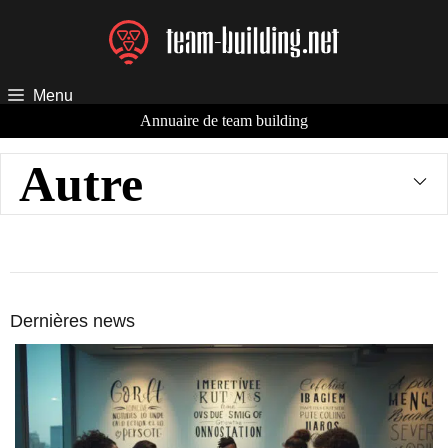
Aller
au
contenu
Menu
Annuaire de team building
Autre
Dernières news