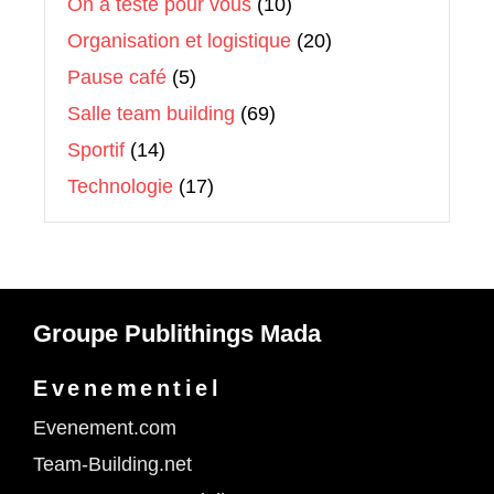
On a testé pour vous
(10)
Organisation et logistique
(20)
Pause café
(5)
Salle team building
(69)
Sportif
(14)
Technologie
(17)
Groupe Publithings Mada
Evenementiel
Evenement.com
Team-Building.net