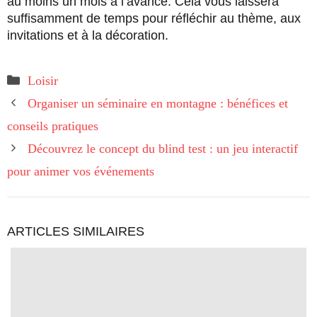
au moins un mois à l’avance. Cela vous laissera
suffisamment de temps pour réfléchir au thème, aux
invitations et à la décoration.
Catégories
Loisir
Organiser un séminaire en montagne : bénéfices et
conseils pratiques
Découvrez le concept du blind test : un jeu interactif
pour animer vos événements
ARTICLES SIMILAIRES