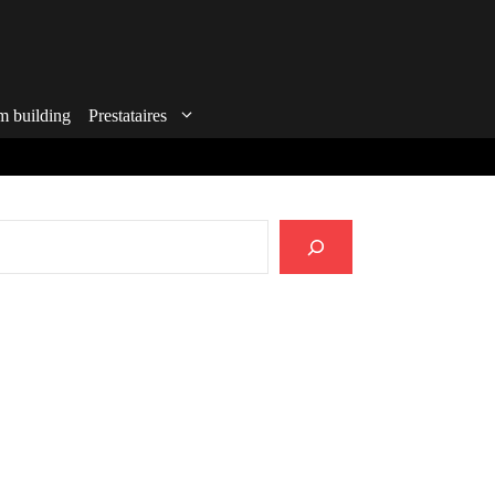
m building
Prestataires
echercher