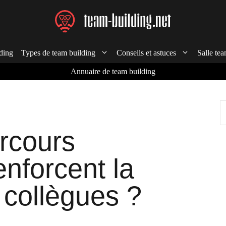
ding
Types de team building
Conseils et astuces
Salle tea
Annuaire de team building
R
rcours
nforcent la
 collègues ?