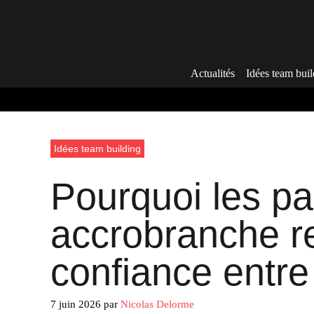
Aller
au
contenu
Actualités
Idées team buil
Idées team building
Pourquoi les pa
accrobranche re
confiance entre
7 juin 2026
par
Nicolas Delorme