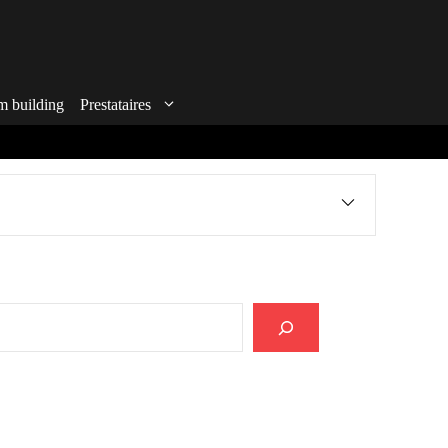
m building
Prestataires
echercher