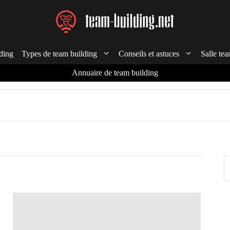
ding
Types de team building
Conseils et astuces
Salle tea
Annuaire de team building
R