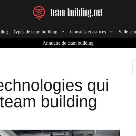
ding
Types de team building
Conseils et astuces
Salle tea
Annuaire de team building
R
echnologies qui
 team building