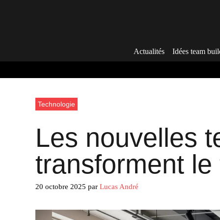
Aller
au
contenu
Actualités
Idées team buil
Technologie
Les nouvelles t
transforment le
20 octobre 2025
par
Lucas André