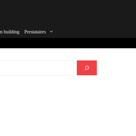
m building
Prestataires
echercher