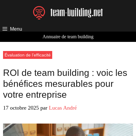
Aller
au
contenu
Menu
Annuaire de team building
Évaluation de l’efficacité
ROI de team building : voic les
bénéfices mesurables pour
votre entreprise
17 octobre 2025
par
Lucas André