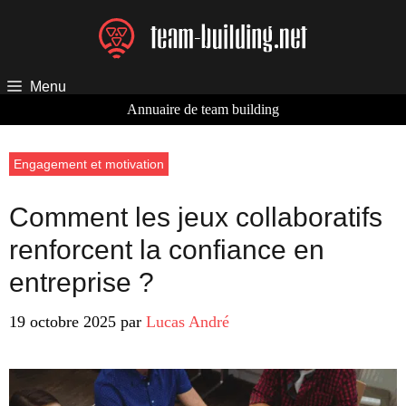
Aller
au
contenu
Menu
Annuaire de team building
Engagement et motivation
Comment les jeux collaboratifs
renforcent la confiance en
entreprise ?
19 octobre 2025
par
Lucas André