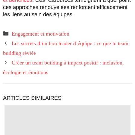
et bénéfices
. Ces ressources témoignent à quel point
ces approches renouvelées renforcent efficacement
les liens au sein des équipes.
Catégories
Engagement et motivation
Les secrets d’un bon leader d’équipe : ce que le team
building révèle
Créer un team building à impact positif : inclusion,
écologie et émotions
ARTICLES SIMILAIRES