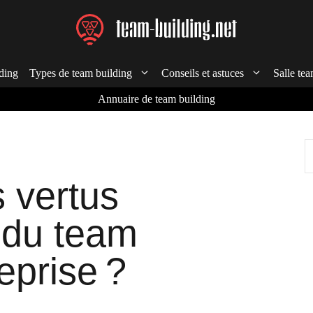
ding
Types de team building
Conseils et astuces
Salle tea
Annuaire de team building
R
s vertus
 du team
eprise ?