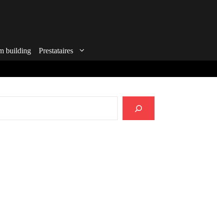
m building
Prestataires
echercher