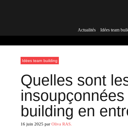
Aller
au
contenu
Actualités
Idées team buil
Idées team building
Quelles sont le
insoupçonnées
building en entr
16 juin 2025
par
Oliva RAS.