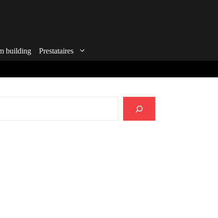
m building
Prestataires
echercher