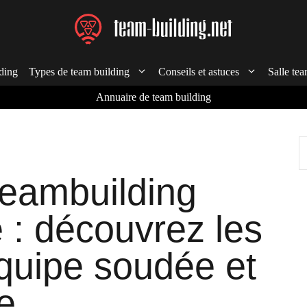
ding
Types de team building
Conseils et astuces
Salle tea
Annuaire de team building
R
teambuilding
 : découvrez les
quipe soudée et
e