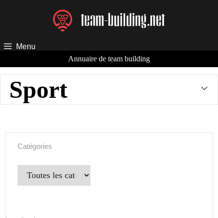
Aller
au
contenu
Menu
Annuaire de team building
Sport
Catégories