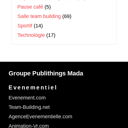
Pause café
(5)
Salle team building
(69)
Sportif
(14)
Technologie
(17)
Groupe Publithings Mada
Evenementiel
Evenement.com
Team-Building.net
AgenceEvenementielle.com
Animation-Vr.com