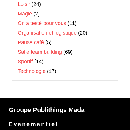
Loisir
(24)
Magie
(2)
On a testé pour vous
(11)
Organisation et logistique
(20)
Pause café
(5)
Salle team building
(69)
Sportif
(14)
Technologie
(17)
Groupe Publithings Mada
Evenementiel