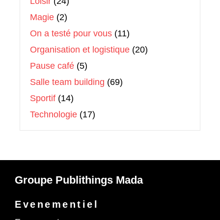
Loisir
(24)
Magie
(2)
On a testé pour vous
(11)
Organisation et logistique
(20)
Pause café
(5)
Salle team building
(69)
Sportif
(14)
Technologie
(17)
Groupe Publithings Mada
Evenementiel