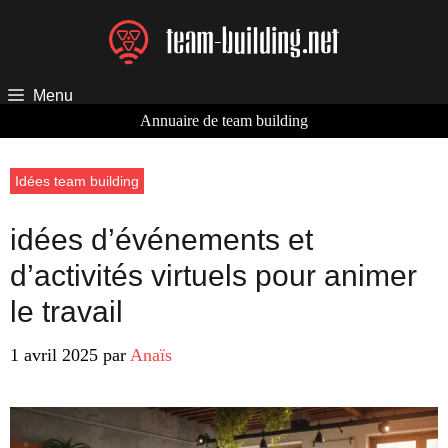
Aller
au
contenu
Menu
Annuaire de team building
Idées team building
idées d’événements et
d’activités virtuels pour animer
le travail
1 avril 2025
par
Anaïs