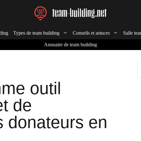
ding
Types de team building
Conseils et astuces
Salle tea
Annuaire de team building
R
me outil
t de
s donateurs en