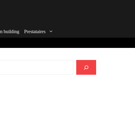
m building
Prestataires
echercher