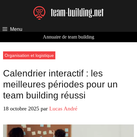
Aller
au
contenu
Menu
Annuaire de team building
Organisation et logistique
Calendrier interactif : les
meilleures périodes pour un
team building réussi
18 octobre 2025
par
Lucas André