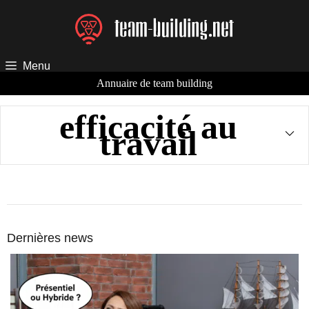
Aller
au
contenu
Menu
Annuaire de team building
efficacité au
travail
Dernières news