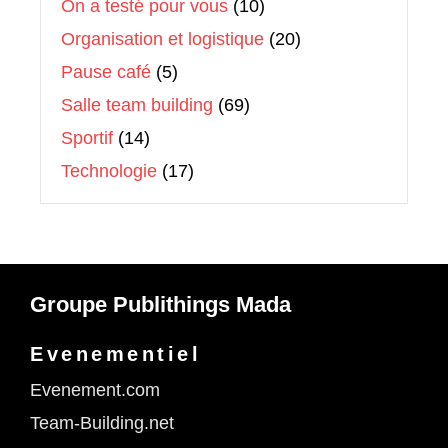
On a testé pour vous
(10)
Organisation et logistique
(20)
Pause café
(5)
Salle team building
(69)
Sportif
(14)
Technologie
(17)
Groupe Publithings Mada
Evenementiel
Evenement.com
Team-Building.net