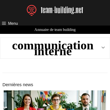
Aller
au
contenu
Menu
Annuaire de team building
communication
interne
Dernières news