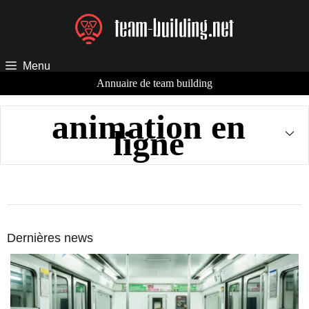
Aller
au
contenu
Menu
Annuaire de team building
animation en
ligne
Dernières news