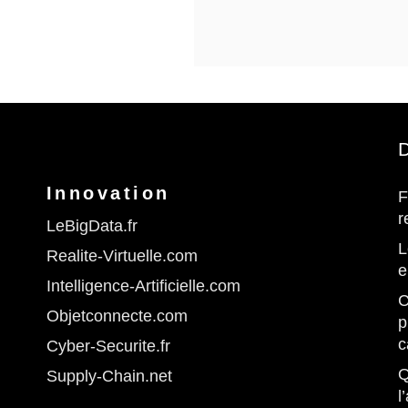
D
Innovation
F
r
LeBigData.fr
L
Realite-Virtuelle.com
e
Intelligence-Artificielle.com
C
Objetconnecte.com
p
c
Cyber-Securite.fr
Q
Supply-Chain.net
l