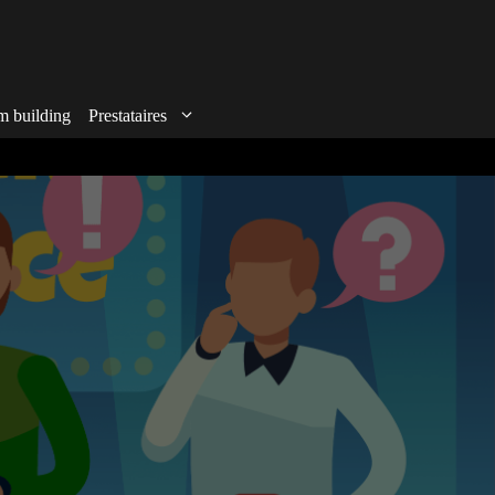
m building
Prestataires