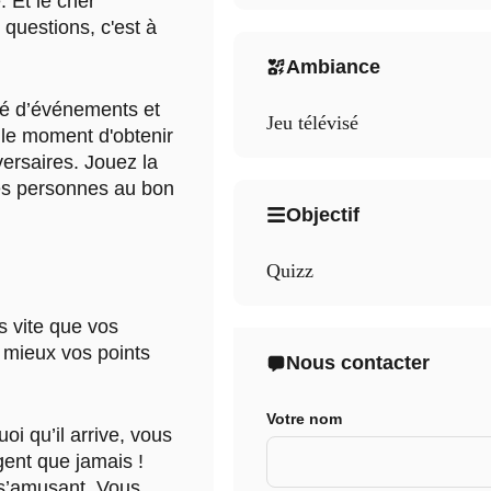
 Et le cher
questions, c'est à
Ambiance
tué d’événements et
Jeu télévisé
 le moment d'obtenir
ersaires. Jouez la
nes personnes au bon
Objectif
Quizz
s vite que vos
u mieux vos points
Nous contacter
Votre nom
oi qu’il arrive, vous
igent que jamais !
s’amusant. Vous