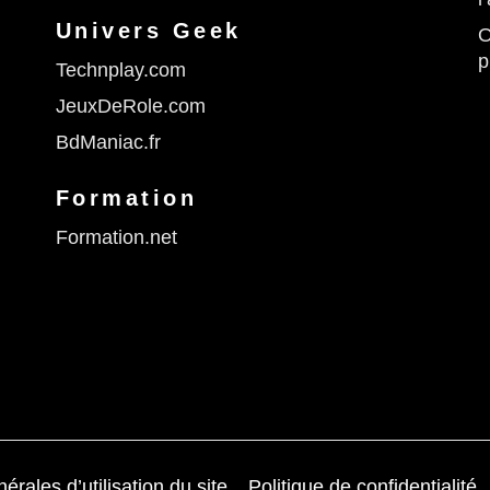
Univers Geek
O
p
Technplay.com
JeuxDeRole.com
BdManiac.fr
Formation
Formation.net
érales d’utilisation du site
Politique de confidentialité