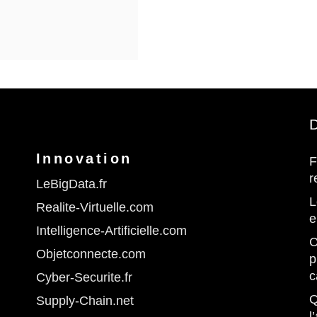
D
Innovation
F
r
LeBigData.fr
L
Realite-Virtuelle.com
e
Intelligence-Artificielle.com
C
Objetconnecte.com
p
c
Cyber-Securite.fr
Q
Supply-Chain.net
l