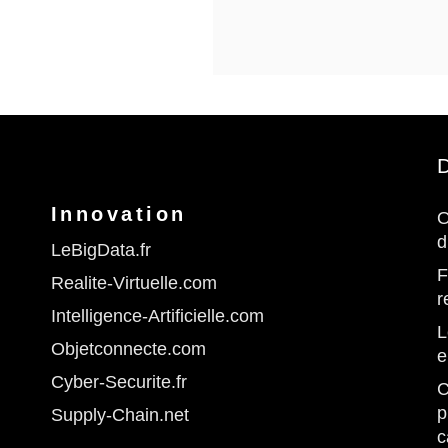
D
Innovation
O
d
LeBigData.fr
F
Realite-Virtuelle.com
r
Intelligence-Artificielle.com
L
Objetconnecte.com
e
Cyber-Securite.fr
C
p
Supply-Chain.net
c