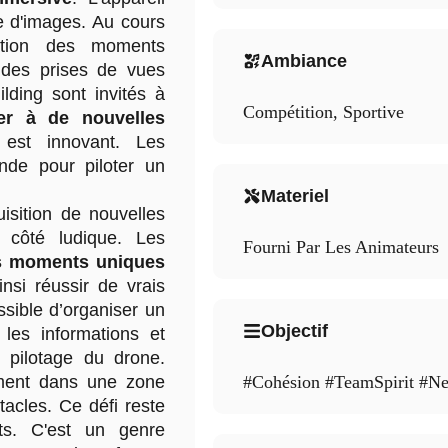
se d'images. Au cours
tation des moments
Ambiance
 des prises de vues
ilding sont invités à
Compétition, Sportive
er à de nouvelles
 est innovant. Les
nde pour piloter un
Materiel
uisition de nouvelles
côté ludique. Les
Fourni Par Les Animateurs
s moments uniques
nsi réussir de vrais
ssible d’organiser un
Objectif
 les informations et
 pilotage du drone.
ément dans une zone
#Cohésion #TeamSpirit #N
tacles. Ce défi reste
nts. C'est un genre