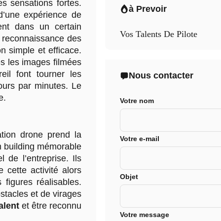
es sensations fortes.
à Prevoir
 d’une expérience de
ent dans un certain
Vos Talents De Pilote
 à reconnaissance des
n simple et efficace.
es les images filmées
il font tourner les
Nous contacter
ours par minutes. Le
e.
Votre nom
ation drone prend la
Votre e-mail
m building mémorable
 de l’entreprise. Ils
 cette activité alors
Objet
 figures réalisables.
bstacles et de virages
alent
et être reconnu
Votre message