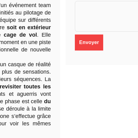
 d’un événement team
initiés au pilotage de
équipe sur différents
ire
soit en extérieur
ne cage de vol
. Elle
l moment en une piste
ionnelle de nouvelle
 un casque de réalité
r plus de sensations.
sieurs séquences. La
 revisiter toutes les
nts et aguerris vont
e phase est celle
du
e déroule à la limite
drone s’effectue grâce
our voir les mêmes