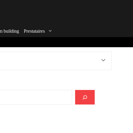
m building
Prestataires
echercher