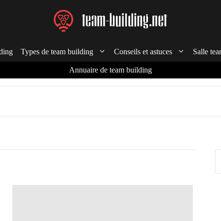
ding
Types de team building
Conseils et astuces
Salle tea
Annuaire de team building
R