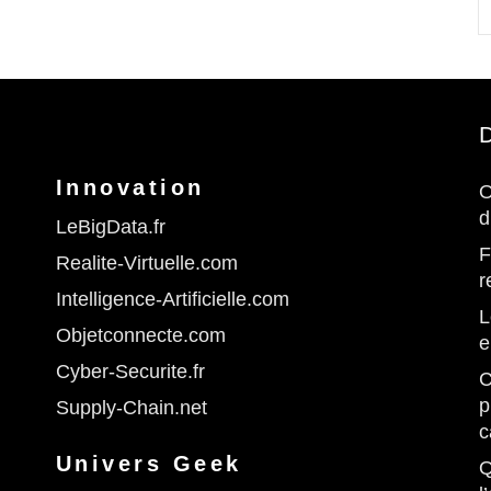
D
Innovation
O
d
LeBigData.fr
F
Realite-Virtuelle.com
r
Intelligence-Artificielle.com
L
Objetconnecte.com
e
Cyber-Securite.fr
C
p
Supply-Chain.net
c
Univers Geek
Q