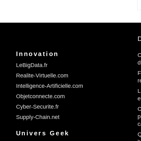
D
Innovation
O
d
LeBigData.fr
F
Realite-Virtuelle.com
r
Intelligence-Artificielle.com
L
Objetconnecte.com
e
Cyber-Securite.fr
C
p
Supply-Chain.net
c
Univers Geek
Q