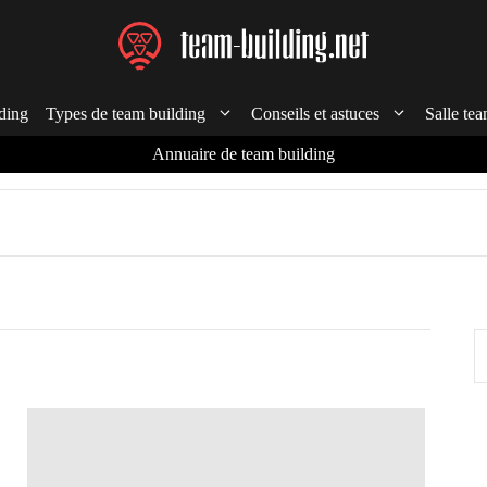
ding
Types de team building
Conseils et astuces
Salle tea
Annuaire de team building
R