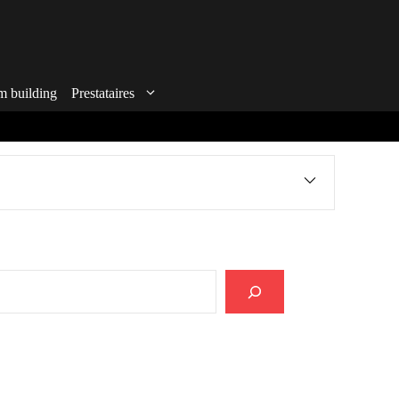
m building
Prestataires
echercher