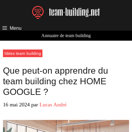
Aller
au
contenu
Menu
Annuaire de team building
Idées team building
Que peut-on apprendre du
team building chez HOME
GOOGLE ?
16 mai 2024
par
Lucas André